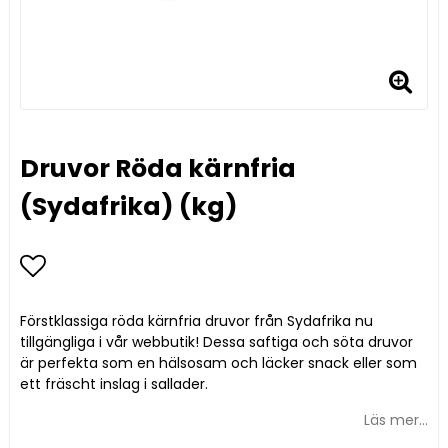
Druvor Röda kärnfria
(Sydafrika) (kg)
Lägg till i favoritlistan
Förstklassiga röda kärnfria druvor från Sydafrika nu
tillgängliga i vår webbutik! Dessa saftiga och söta druvor
är perfekta som en hälsosam och läcker snack eller som
ett fräscht inslag i sallader.
Läs mer...