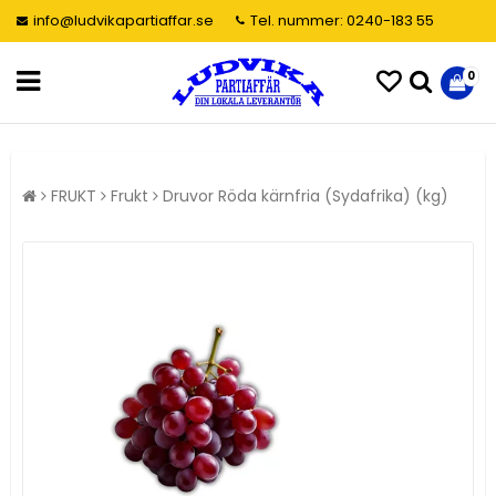
info@ludvikapartiaffar.se
Tel. nummer: 0240-183 55
0
FRUKT
Frukt
Druvor Röda kärnfria (Sydafrika) (kg)