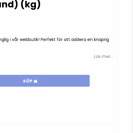
and) (kg)
an
nglig i vår webbutik! Perfekt för att addera en knaprig
Läs mer...
KÖP