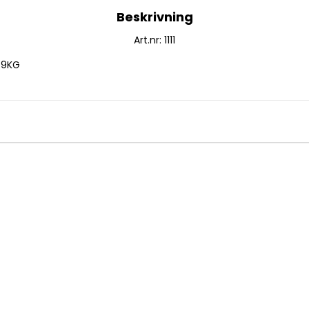
Beskrivning
Art.nr: 1111
: 9KG