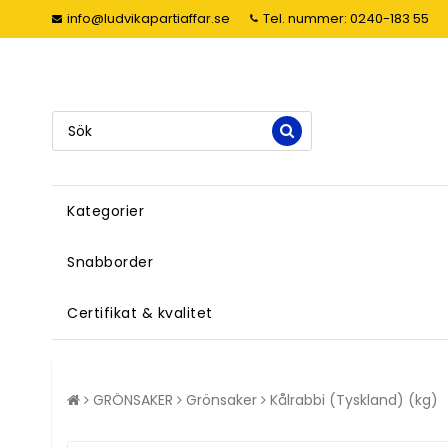
info@ludvikapartiaffar.se
Tel. nummer: 0240-183 55
Kategorier
Snabborder
Certifikat & kvalitet
GRÖNSAKER
Grönsaker
Kålrabbi (Tyskland) (kg)