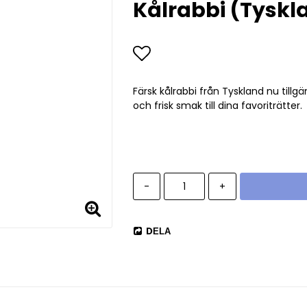
Kålrabbi (Tyskl
Lägg till i favoritlist
Färsk kålrabbi från Tyskland nu tillgä
och frisk smak till dina favoriträtter.
-
+
DELA