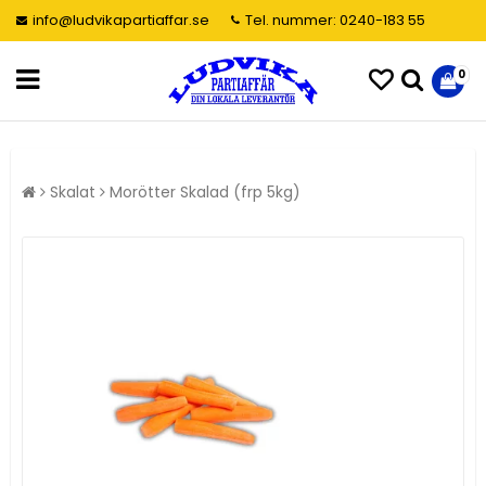
info@ludvikapartiaffar.se
Tel. nummer: 0240-183 55
0
Skalat
Morötter Skalad (frp 5kg)