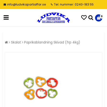
info@ludvikapartiaffar.se
Tel. nummer: 0240-183 55
0
Skalat
Paprikablandning Skivad (frp 4kg)