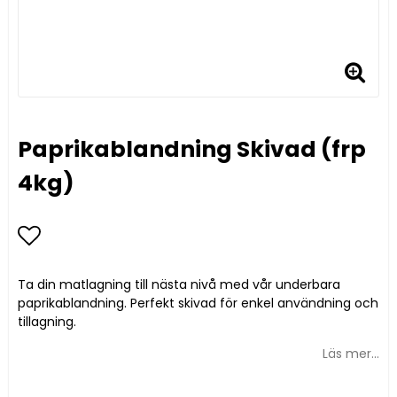
Paprikablandning Skivad (frp
4kg)
Lägg till i favoritlistan
Ta din matlagning till nästa nivå med vår underbara
paprikablandning. Perfekt skivad för enkel användning och
tillagning.
Läs mer...