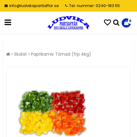
info@ludvikapartiaffar.se
Tel. nummer: 0240-183 55
0
Skalat
Paprikamix Tärnad (frp 4kg)