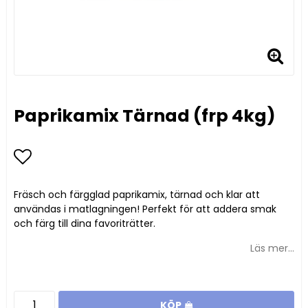
Paprikamix Tärnad (frp 4kg)
Lägg till i favoritlistan
Fräsch och färgglad paprikamix, tärnad och klar att
användas i matlagningen! Perfekt för att addera smak
och färg till dina favoriträtter.
Läs mer...
KÖP