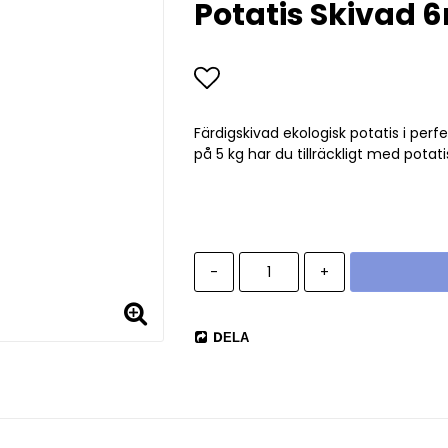
Potatis Skivad 
Lägg till i favoritlist
Färdigskivad ekologisk potatis i per
på 5 kg har du tillräckligt med potatis
-
+
DELA