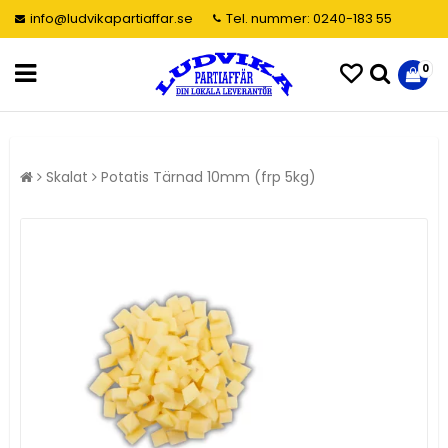
info@ludvikapartiaffar.se
Tel. nummer: 0240-183 55
0
Skalat
Potatis Tärnad 10mm (frp 5kg)