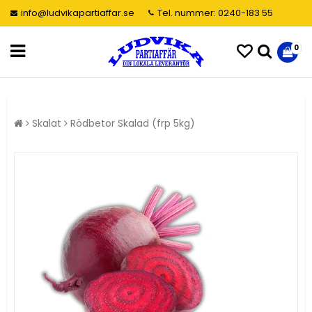
info@ludvikapartiaffar.se
Tel. nummer: 0240-183 55
0
Skalat
Rödbetor Skalad (frp 5kg)