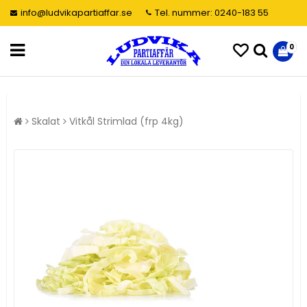
info@ludvikapartiaffar.se
Tel. nummer: 0240-183 55
0
Skalat
Vitkål Strimlad (frp 4kg)